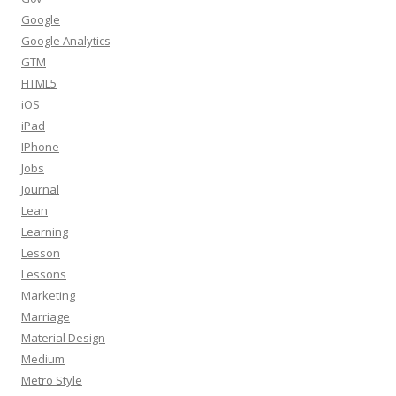
Google
Google Analytics
GTM
HTML5
iOS
iPad
IPhone
Jobs
Journal
Lean
Learning
Lesson
Lessons
Marketing
Marriage
Material Design
Medium
Metro Style