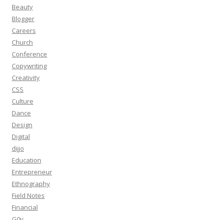
Beauty
Blogger
Careers
Church
Conference
Copywriting
Creativity
CSS
Culture
Dance
Design
Digital
dijjo
Education
Entrepreneur
Ethnography
Field Notes
Financial
G0v