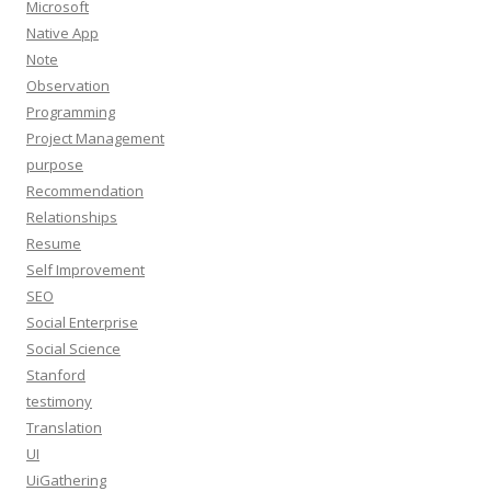
Microsoft
Native App
Note
Observation
Programming
Project Management
purpose
Recommendation
Relationships
Resume
Self Improvement
SEO
Social Enterprise
Social Science
Stanford
testimony
Translation
UI
UiGathering