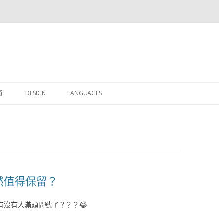
跳
至
.
DESIGN
LANGUAGES
內
容
p仍然值得保留？
曉得有沒有人滿頭問號了？？？😂