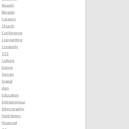
Beauty
Blogger
Careers
Church
Conference
Copywriting
Creativity
CSS
Culture
Dance
Design
Digital
dijjo
Education
Entrepreneur
Ethnography
Field Notes
Financial