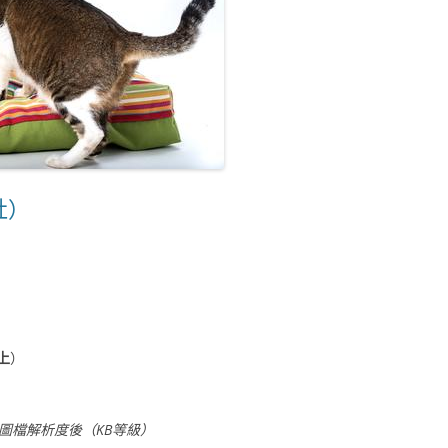
社）
上
）
圖檔解析度後（KB等級）