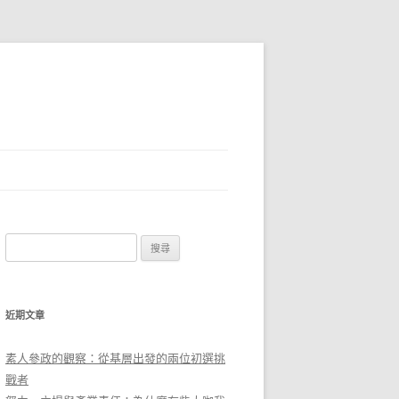
搜
尋
關
鍵
近期文章
字
:
素人參政的觀察：從基層出發的兩位初選挑
戰者