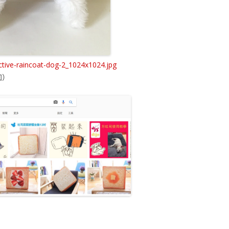
e-raincoat-dog-2_1024x1024.jpg
加）