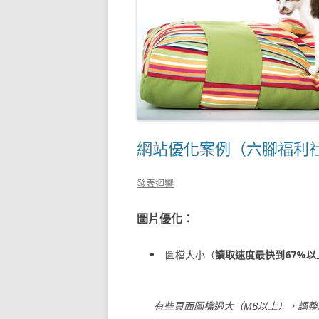
網站優化案例（六腳福利
發表迴響
圖片優化：
圖檔大小（
讀取速度最快到67%以
有些頁面圖檔過大（MB以上），調整