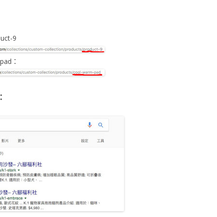
ct-9
-pad：
：