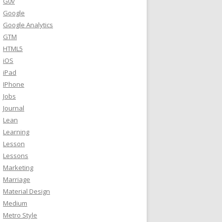
G0v
Google
Google Analytics
GTM
HTML5
iOS
iPad
IPhone
Jobs
Journal
Lean
Learning
Lesson
Lessons
Marketing
Marriage
Material Design
Medium
Metro Style