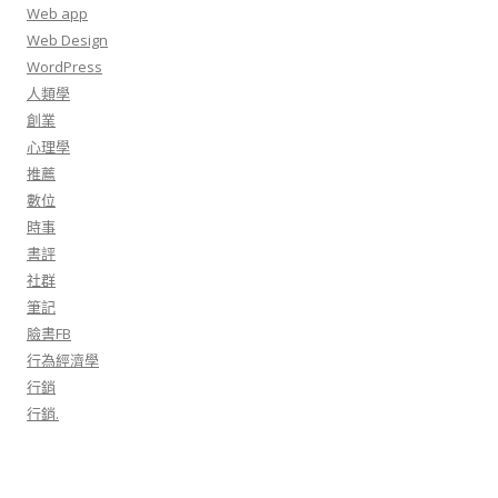
Web app
Web Design
WordPress
人類學
創業
心理學
推薦
數位
時事
書評
社群
筆記
臉書FB
行為經濟學
行銷
行銷.