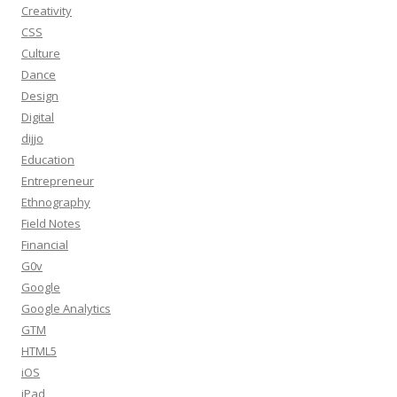
Creativity
CSS
Culture
Dance
Design
Digital
dijjo
Education
Entrepreneur
Ethnography
Field Notes
Financial
G0v
Google
Google Analytics
GTM
HTML5
iOS
iPad