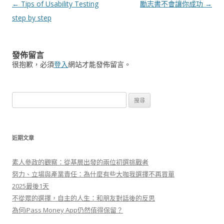
文
←
Tips of Usability Testing
勵志書不會讓你成功
→
章
step by step
導
航
發佈留言
列
很抱歉，必須
登入
網站才能發佈留言。
搜
尋
關
鍵
近期文章
字
:
素人參政的觀察：從基層出發的兩位初選挑戰者
努力、立場與產業責任：為什麼有些大咖我選擇不再買單
2025最後1天
不從眾的選擇，自主的人生：和朋友對話後的反思
為何iPass Money App仍然值得保留？