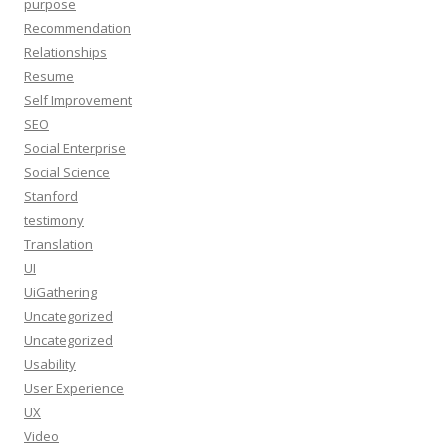
purpose
Recommendation
Relationships
Resume
Self Improvement
SEO
Social Enterprise
Social Science
Stanford
testimony
Translation
UI
UiGathering
Uncategorized
Uncategorized
Usability
User Experience
UX
Video