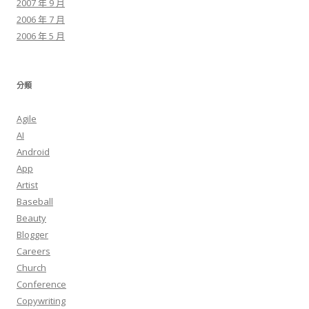
2007 年 9 月
2006 年 7 月
2006 年 5 月
分類
Agile
AI
Android
App
Artist
Baseball
Beauty
Blogger
Careers
Church
Conference
Copywriting