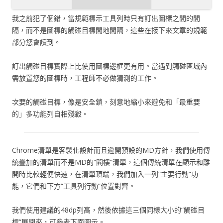
我之前犯了個錯，當規範標示工具列時只有訂出圖標之間的間
隔，而不是圖標的觸碰目標間地間隔，這些在接下來文章的規範
部分您會讀到。
訂出觸碰目標實際上比使用圖標邊框更有用。當遇到觸碰區域內
需放置您的圖標時，工程師不必做猜測的工作。
次要的觸碰目標，像是安全鎖，刻意地縮小來避免和「最重要
的」多功能列自相殘殺。
Chrome清單是客製化設計而且避開預設的MD方針，我們使用傳
統疊加的清單而不是MD的“閣樓”清單，這個傳統清單在顯示和離
開時比較輕便快速，在清單頂端，我們加入一列“主要行動”功
能，它們和下方“工具列行動”位置對齊。
我們使用建議的48dp列高，然後依據這三個同樣大小的“觸碰目
標”展開來，可參考下面圖示。