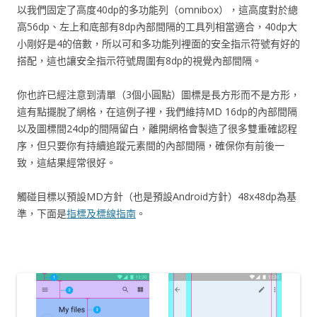
以我們固定了高度40dp的多功能列（omnibox），這高度對於總
高56dp、左上和底部有8dp內部間隔的工具列相當適合，40dp大
小剛好是4的倍數，所以可和多功能列裡面的安全指示符號有好的
搭配，這也讓安全指示符號周圍有8dp的視覺內部間隔。
你也許已經注意到清單（3個小圓點）圖標是長方形而不是方形，
這有點擺脫了網格，在這例子裡，我們維持MD 16dp的內部間隔
以及圖標間24dp的間隔留白，離開網格會製造了很多雙重確認程
序，但只要你有持續追蹤元素間的內部間隔，確保你有前後一
致，這結果經常很好。
觸碰目標以預設MD方針（也是預設Android方針）48x48dp為基
準，下面是
指標及標線指南
。