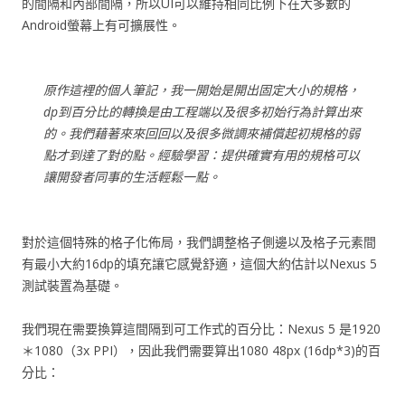
的間隔和內部間隔，所以UI可以維持相同比例下在大多數的
Android螢幕上有可擴展性。
原作這裡的個人筆記，我一開始是開出固定大小的規格，
dp到百分比的轉換是由工程端以及很多初始行為計算出來
的。我們藉著來來回回以及很多微調來補償起初規格的弱
點才到達了對的點。經驗學習：提供確實有用的規格可以
讓開發者同事的生活輕鬆一點。
對於這個特殊的格子化佈局，我們調整格子側邊以及格子元素間
有最小大約16dp的填充讓它感覺舒適，這個大約估計以Nexus 5
測試裝置為基礎。
我們現在需要換算這間隔到可工作式的百分比：Nexus 5 是1920
＊1080（3x PPI），因此我們需要算出1080 48px (16dp*3)的百
分比：