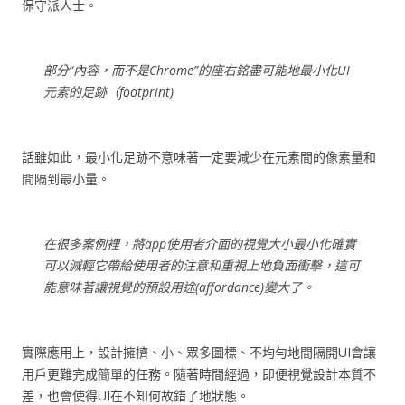
保守派人士。
部分“內容，而不是Chrome”的座右銘盡可能地最小化UI
元素的足跡（footprint)
話雖如此，最小化足跡不意味著一定要減少在元素間的像素量和
間隔到最小量。
在很多案例裡，將app使用者介面的視覺大小最小化確實
可以減輕它帶給使用者的注意和重視上地負面衝擊，這可
能意味著讓視覺的預設用途(affordance)變大了。
實際應用上，設計擁擠、小、眾多圖標、不均勻地間隔開UI會讓
用戶更難完成簡單的任務。隨著時間經過，即便視覺設計本質不
差，也會使得UI在不知何故錯了地狀態。