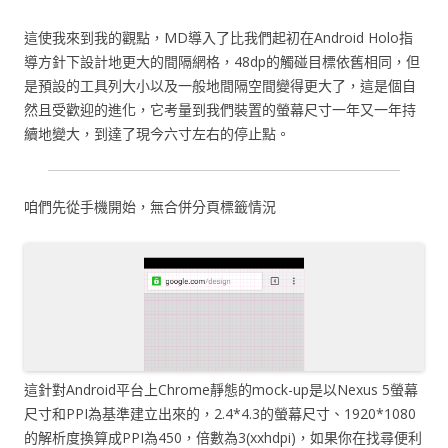
這使我來到我的觀點，MD導入了比我們起初在Android Holo指
導方針下設計地更大的間隔網格，48dp的觸碰目標依舊相同，但
是預設的工具列大小以及一般地間隔空間變得更大了，這是個自
然且受歡迎的進化，它考量到我們裝置的螢幕尺寸一年又一年持
續地變大，到達了現今六寸左右的停止點。
咱們先從手機開始，無合併分頁標籤情況
這針對Android平台上Chrome靜態的mock-up是以Nexus 5螢幕
尺寸和PPI為基準建立出來的，2.4*4.3的螢幕尺寸、1920*1080
的解析度換算成PPI為450，倍數為3(xxhdpi)，如果你在找尋便利