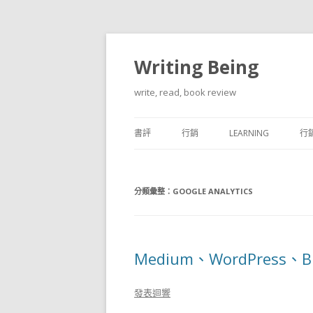
Writing Being
write, read, book review
書評
行銷
LEARNING
行銷
CREATIVITY
分類彙整：
GOOGLE ANALYTICS
Medium、WordPress
發表迴響