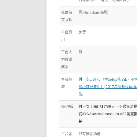
社群留
需用medium賬號
言互動
平台費
免費
用
平台人
無
力維護
成本
客製網
付一次US$75（含setup和SSL，不
域
網址註冊費用）(2017年底暫停這項
能)
GA埋設
付一次上面US$75美元，不過無法
從iOS/Android medium APP瀏覽
據
平台客
只有陽春功能