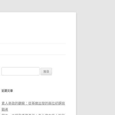
搜
尋
關
鍵
近期文章
字
:
素人參政的觀察：從基層出發的兩位初選挑
戰者