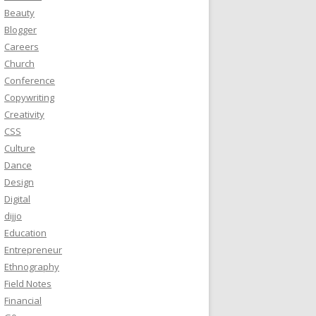
Beauty
Blogger
Careers
Church
Conference
Copywriting
Creativity
CSS
Culture
Dance
Design
Digital
dijjo
Education
Entrepreneur
Ethnography
Field Notes
Financial