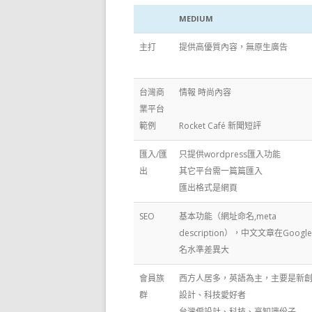
MEDIUM
主打
提供高優質內容，無原生廣告
台灣商
情報 時尚內容
業平台
範例
Rocket Café 新聞短評
匯入/匯
只提供wordpress匯入功能
出
其它平台需一篇篇匯入
匯出格式是網頁
SEO
基本功能（網址命名,meta
description），中文文章在Googl
名水準差異大
會員族
西方人居多，英語為主，主要是新
群
設計、科技愛好者
台灣偏設計、科技、高知識份子