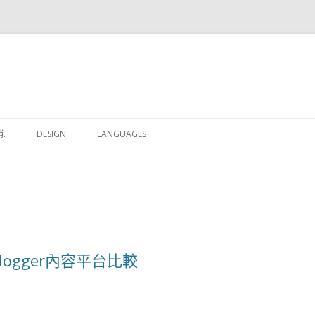
跳
至
.
DESIGN
LANGUAGES
內
容
、Blogger內容平台比較