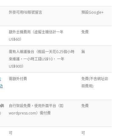
外掛可用FB賬號留言
預設Google+
額外主機費用（虛擬主機估計一年
免費
US$60）
需有人維護後台（假設一天花0.25個小時
無
來維護，一小時工錢US$10， 一年
US$900）
含
需額外付費
免費(不含網址註
功
冊費用)
提供
自行架設免費，使用外面平台（如
免費
數
wordpress.com）需付費
可
可