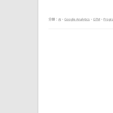
分類：
AI
、
Google Analytics
、
GTM
、
Progr