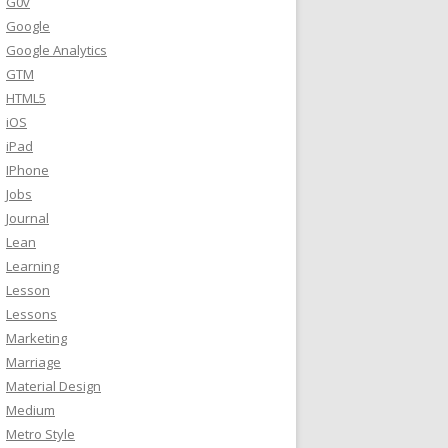
G0v
Google
Google Analytics
GTM
HTML5
iOS
iPad
IPhone
Jobs
Journal
Lean
Learning
Lesson
Lessons
Marketing
Marriage
Material Design
Medium
Metro Style