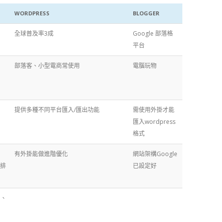
WORDPRESS
BLOGGER
全球普及率3成
Google 部落格
平台
部落客、小型電商常使用
電腦玩物
提供多種不同平台匯入/匯出功能
需使用外掛才能
匯入wordpress
格式
有外掛能做進階優化
網站架構Google
e排
已設定好
創、