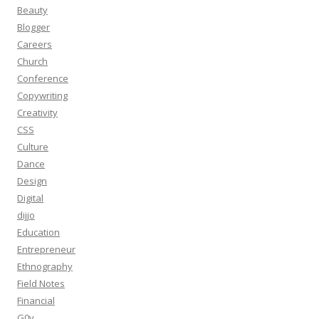
Beauty
Blogger
Careers
Church
Conference
Copywriting
Creativity
CSS
Culture
Dance
Design
Digital
dijjo
Education
Entrepreneur
Ethnography
Field Notes
Financial
G0v