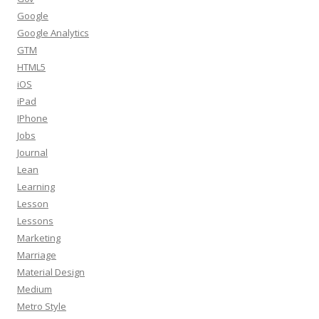
Google
Google Analytics
GTM
HTML5
iOS
iPad
IPhone
Jobs
Journal
Lean
Learning
Lesson
Lessons
Marketing
Marriage
Material Design
Medium
Metro Style