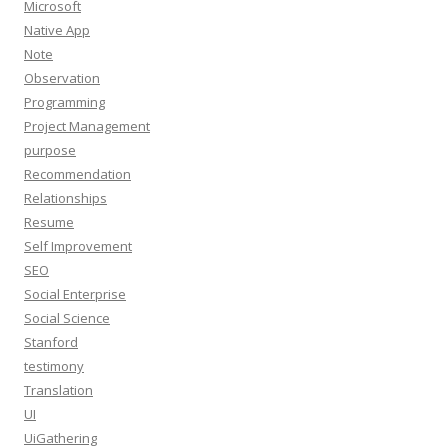
Microsoft
Native App
Note
Observation
Programming
Project Management
purpose
Recommendation
Relationships
Resume
Self Improvement
SEO
Social Enterprise
Social Science
Stanford
testimony
Translation
UI
UiGathering