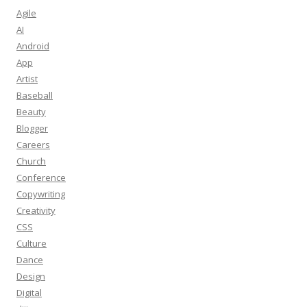
Agile
AI
Android
App
Artist
Baseball
Beauty
Blogger
Careers
Church
Conference
Copywriting
Creativity
CSS
Culture
Dance
Design
Digital