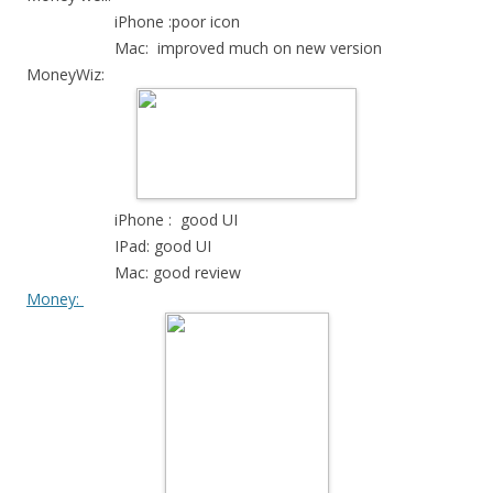
iPhone :poor icon
Mac: improved much on new version
MoneyWiz:
iPhone : good UI
IPad: good UI
Mac: good review
Money: