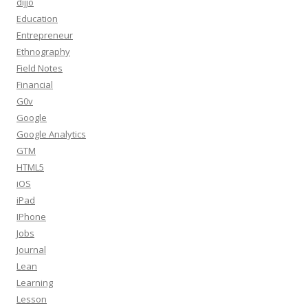
dijjo
Education
Entrepreneur
Ethnography
Field Notes
Financial
G0v
Google
Google Analytics
GTM
HTML5
iOS
iPad
IPhone
Jobs
Journal
Lean
Learning
Lesson