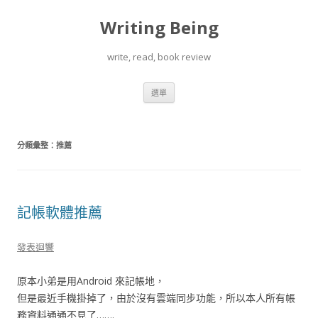
Writing Being
write, read, book review
跳
選單
至
內
容
分類彙整：
推薦
記帳軟體推薦
發表迴響
原本小弟是用Android 來記帳地，
但是最近手機掛掉了，由於沒有雲端同步功能，所以本人所有帳
務資料通通不見了…….