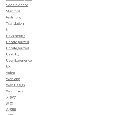
Social Science
Stanford
testimony
Translation
UI
UiGathering
Uncategorized
Uncategorized
Usability
User Experience
UX
Video
Web app
Web Design
WordPress
人類學
創業
心理學