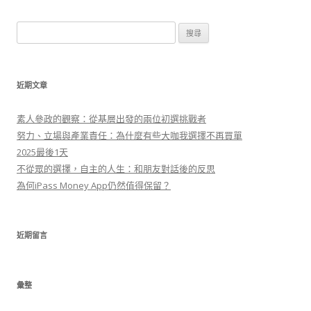
搜
尋
關
鍵
近期文章
字
:
素人參政的觀察：從基層出發的兩位初選挑戰者
努力、立場與產業責任：為什麼有些大咖我選擇不再買單
2025最後1天
不從眾的選擇，自主的人生：和朋友對話後的反思
為何iPass Money App仍然值得保留？
近期留言
彙整