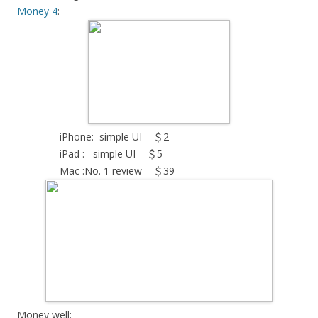
Money 4
:
iPhone: simple UI ＄2
iPad : simple UI ＄5
Mac :No. 1 review ＄39
Money well: