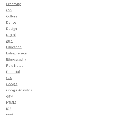
Creativity
CSS
Culture
Dance
Design
Digital
dijjo
Education
Entrepreneur
Ethnography
Field Notes
Financial
G0v
Google
Google Analytics
GTM
HTML5
iOS
iPad