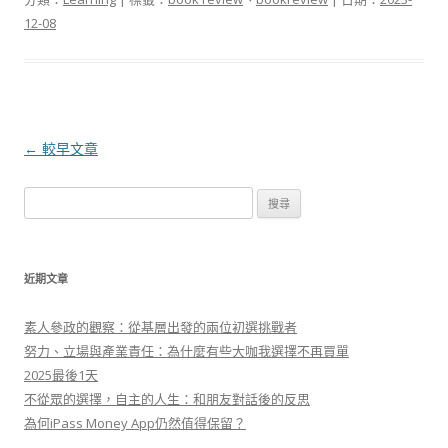
12-08
文
←
較早文章
章
搜
導
尋
航
關
列
鍵
近期文章
字
:
素人參政的觀察：從基層出發的兩位初選挑戰者
努力、立場與產業責任：為什麼有些大咖我選擇不再買單
2025最後1天
不從眾的選擇，自主的人生：和朋友對話後的反思
為何iPass Money App仍然值得保留？