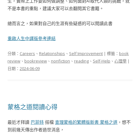
生，實際上工作要如何做調整、如何面對AI取代人類的挑戰，就
不是本書的重點，建議大家可以去翻閱其它書籍。
總而言之，如果對自己的生涯有些疑惑的可以閱讀此書
重啟人生中譯版參考連結
分類：
Careers
、
Relationships
、
Self Improvement
| 標籤：
book
review
、
bookreview
、
nonfiction
、
reading
、
Self-Help
、
心理學
|
日期：
2024-06-09
蒙格之道閱讀心得
最近才拜讀
巴菲特
搭檔
查理蒙格的繁體版新書 蒙格之道
，想不
到前幾天傳出作者過世消息，