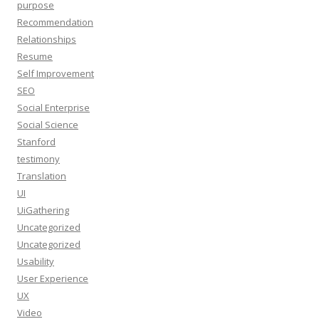
purpose
Recommendation
Relationships
Resume
Self Improvement
SEO
Social Enterprise
Social Science
Stanford
testimony
Translation
UI
UiGathering
Uncategorized
Uncategorized
Usability
User Experience
UX
Video