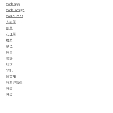
Web app
Web Design
WordPress
人類學
創業
心理學
推薦
數位
時事
書評
社群
筆記
臉書FB
行為經濟學
行銷
行銷.