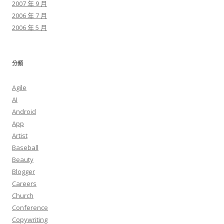
2007 年 9 月
2006 年 7 月
2006 年 5 月
分類
Agile
AI
Android
App
Artist
Baseball
Beauty
Blogger
Careers
Church
Conference
Copywriting