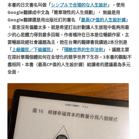
本書的日文書名叫做「
シンプルで合理的な人生設計
」，使用
Google翻譯成中文為「簡單理性的人生規劃」， 無論是用
Google翻譯還是用出版社訂的書名 「
最高CP值的人生設計課
」
，意思沒有偏離太多，就是希望訂出計劃讓人生旅程中能夠用最
少的心思體力得到最多回報，作者橘玲在日本是位暢銷作家，主
要暢談政經社會議題為主，她在台灣的翻譯書我讀過2本分別是
「
上級國民／下級國民
」、「
殘酷世界的生存法則
」，議題主要
在探討單獨個體如何在全球化的競爭世界下生存，3本書的觀點不
盡相同，本書（最高CP值的人生設計課）給讀者的建議最為多元
全面
。