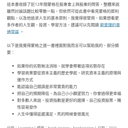
這本書收錄了近12年間蒙格在股東會上與股東的問答，整體來說
雖然討論話題比較零散一點，但依然可從此書中看見蒙格的犀利
觀點，以及他追求人生的基本原則，我覺得很管用，如果想看更
多作者的人生觀、投資、學習方法，建議可以先閱讀
窮查理的普
通常識
。
以下是我覺得蒙格之道一書裡面對我而言可以幫助我的，部分摘
要：
如果你的劣勢無法消除，就學會帶著這項劣勢存在
學習商業要從資本主義的歷史學起，研究資本主義的原理與
運作方式
能認識自己錯誤是非常寶貴的能力
把自己的預期降低，為自己小小願望努力，你會過得更幸福
對多數人來說，投資指數是更好的選擇，自己投資股票，賭
性容易發作
人生中懂得延遲滿足，死的時候會很風光
分類：
Learning
| 標籤：
book review
、
bookreview
| 日期：
2023-